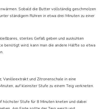
r erwärmen. Sobald die Butter vollständig geschmolzen
unter ständigem Rühren in etwa drei Minuten zu einer
hließbares, steriles Gefäß geben und auskühlen
fte benötigt wird, kann man die andere Hälfte so etwa
n.
z, Vanilleextrakt und Zitronenschale in eine
inuten, auf kleinster Stufe zu einem Teig verkneten.
f höchster Stufe für 8 Minuten kneten und dabei
ugeben. Am Ende sollte der Teig weich und