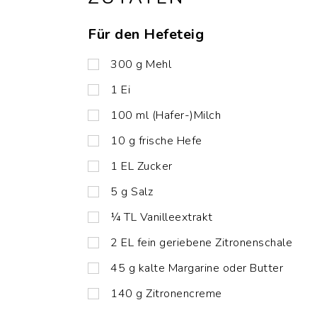
Für den Hefeteig
300
g
Mehl
1
Ei
100
ml
(Hafer-)Milch
10
g
frische Hefe
1
EL
Zucker
5
g
Salz
¼
TL
Vanilleextrakt
2
EL
fein geriebene Zitronenschale
45
g
kalte Margarine oder Butter
140
g
Zitronencreme