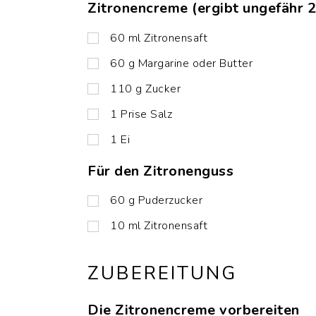
Zitronencreme (ergibt ungefähr 
60
ml
Zitronensaft
60
g
Margarine oder Butter
110
g
Zucker
1
Prise
Salz
1
Ei
Für den Zitronenguss
60
g
Puderzucker
10
ml
Zitronensaft
ZUBEREITUNG
Die Zitronencreme vorbereiten