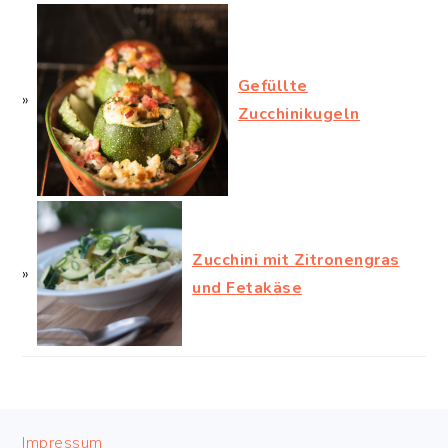
Gefüllte
Zucchinikugeln
Zucchini mit Zitronengras
und Fetakäse
FOOTER
Impressum