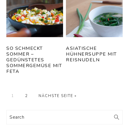
SO SCHMECKT
ASIATISCHE
SOMMER –
HÜHNERSUPPE MIT
GEDÜNSTETES
REISNUDELN
SOMMERGEMÜSE MIT
FETA
SEITE
SEITE
AUFRUFEN
1
2
NÄCHSTE SEITE
»
SEITENSPALTE
Search