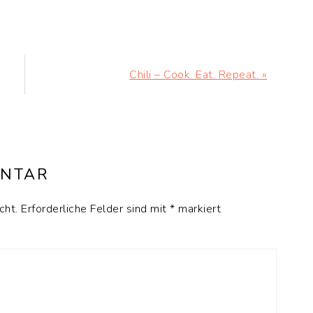
Nächster
Chili – Cook. Eat. Repeat. »
Beitrag:
ENTAR
cht.
Erforderliche Felder sind mit
*
markiert