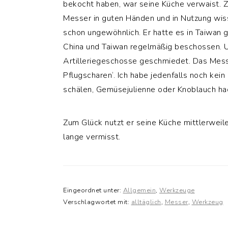
bekocht haben, war seine Küche verwaist. Z
Messer in guten Händen und in Nutzung wis
schon ungewöhnlich. Er hatte es in Taiwan ge
China und Taiwan regelmäßig beschossen. U
Artilleriegeschosse geschmiedet. Das Messe
Pflugscharen‘. Ich habe jedenfalls noch kei
schälen, Gemüsejulienne oder Knoblauch ha
Zum Glück nutzt er seine Küche mittlerweil
lange vermisst.
Eingeordnet unter:
Allgemein
,
Werkzeuge
Verschlagwortet mit:
alltäglich
,
Messer
,
Werkzeug