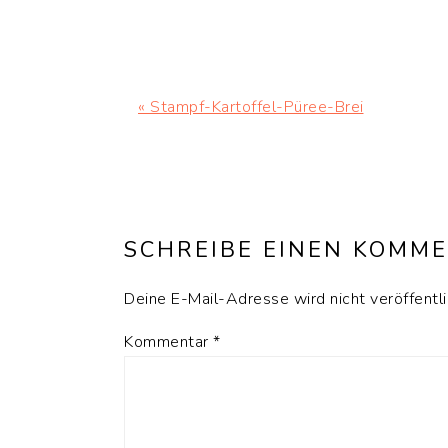
Vorheriger
« Stampf-Kartoffel-Püree-Brei
Beitrag:
LESER-
INTERAKTIONEN
SCHREIBE EINEN KOMM
Deine E-Mail-Adresse wird nicht veröffentli
Kommentar
*